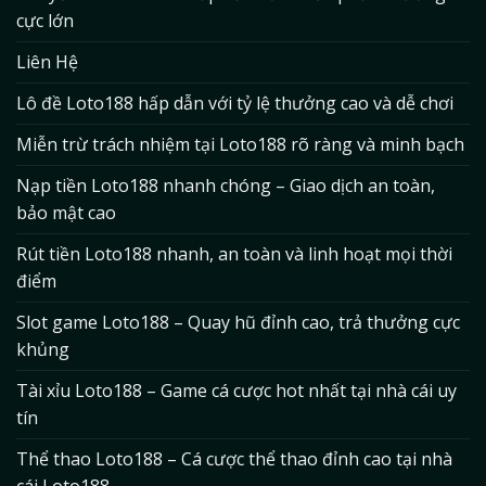
cực lớn
Liên Hệ
Lô đề Loto188 hấp dẫn với tỷ lệ thưởng cao và dễ chơi
Miễn trừ trách nhiệm tại Loto188 rõ ràng và minh bạch
Nạp tiền Loto188 nhanh chóng – Giao dịch an toàn,
bảo mật cao
Rút tiền Loto188 nhanh, an toàn và linh hoạt mọi thời
điểm
Slot game Loto188 – Quay hũ đỉnh cao, trả thưởng cực
khủng
Tài xỉu Loto188 – Game cá cược hot nhất tại nhà cái uy
tín
Thể thao Loto188 – Cá cược thể thao đỉnh cao tại nhà