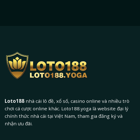
Loto188
nhà cái lô đề, xổ số, casino online và nhiều trò
chơi cá cược online khác. Loto188.yoga là website đại lý
chính thức nhà cái tại Việt Nam, tham gia đăng ký và
nhận ưu đãi.