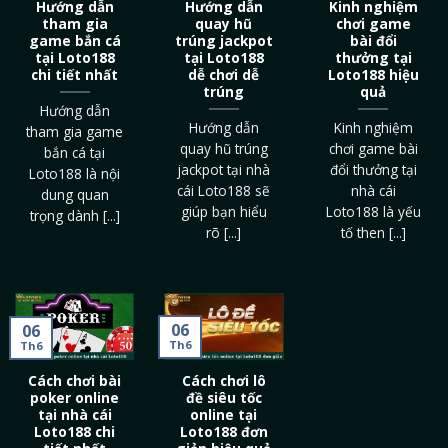
Hướng dẫn
Hướng dẫn
Kinh nghiệm
tham gia
quay hũ
chơi game
game bắn cá
trúng jackpot
bài đổi
tại Loto188
tại Loto188
thưởng tại
chi tiết nhất
dễ chơi dễ
Loto188 hiệu
trúng
quả
Hướng dẫn
Hướng dẫn
Kinh nghiệm
tham gia game
quay hũ trúng
chơi game bài
bắn cá tại
jackpot tại nhà
đổi thưởng tại
Loto188 là nội
cái Loto188 sẽ
nhà cái
dung quan
giúp bạn hiểu
Loto188 là yếu
trọng dành [...]
rõ [...]
tố then [...]
06
06
Th6
Th6
Cách chơi bài
Cách chơi lô
poker online
đề siêu tốc
tại nhà cái
online tại
Loto188 chi
Loto188 đơn