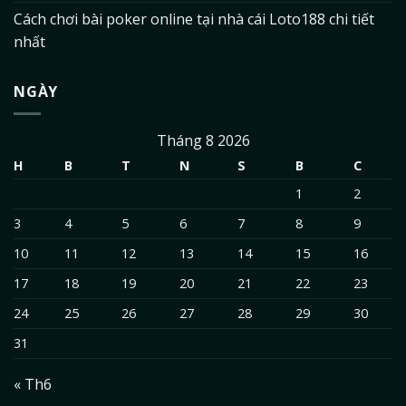
Cách chơi bài poker online tại nhà cái Loto188 chi tiết
nhất
NGÀY
Tháng 8 2026
H
B
T
N
S
B
C
1
2
3
4
5
6
7
8
9
10
11
12
13
14
15
16
17
18
19
20
21
22
23
24
25
26
27
28
29
30
31
« Th6