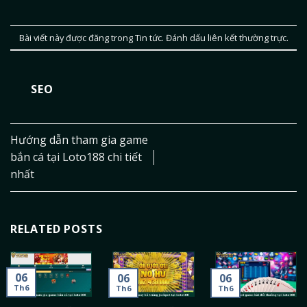
Bài viết này được đăng trong
Tin tức
. Đánh dấu
liên kết thường trực
.
SEO
Hướng dẫn tham gia game
bắn cá tại Loto188 chi tiết
nhất
RELATED POSTS
06
06
06
Th6
Th6
Th6