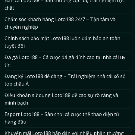
Bắn cá Loto188 – Săn thưởng cực đã, trải nghiệm cực
chất
Chăm sóc khách hàng Loto188 24/7 – Tận tâm và
chuyên nghiệp
Chính sách bảo mật Loto188 luôn đảm bảo an toàn
tuyệt đối
Đá gà Loto188 – Cá cược đá gà đỉnh cao tại nhà cái uy
tín
Đăng ký Loto188 dễ dàng – Trải nghiệm nhà cái xổ số
top châu Á
Điều khoản sử dụng Loto188 đề cao sự rõ ràng và
minh bạch
Esport Loto188 – Sân chơi cá cược thể thao điện tử
hàng đầu
Khuyến mãi Loto188 hấp dẫn với nhiều phần thưởng