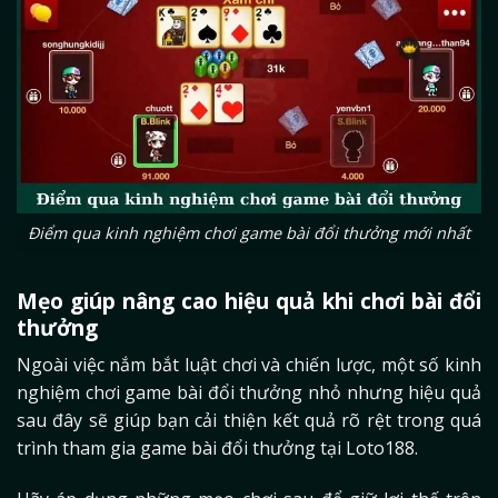
Điểm qua kinh nghiệm chơi game bài đổi thưởng mới nhất
Mẹo giúp nâng cao hiệu quả khi chơi bài đổi
thưởng
Ngoài việc nắm bắt luật chơi và chiến lược, một số kinh
nghiệm chơi game bài đổi thưởng nhỏ nhưng hiệu quả
sau đây sẽ giúp bạn cải thiện kết quả rõ rệt trong quá
trình tham gia game bài đổi thưởng tại Loto188.