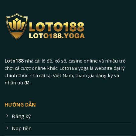
Loto188
nhà cái lô đề, xổ số, casino online và nhiều trò
chơi cá cược online khác. Loto188.yoga là website đại lý
chính thức nhà cái tại Việt Nam, tham gia đăng ký và
nhận ưu đãi.
HƯỚNG DẪN
Đăng ký
Nạp tiền