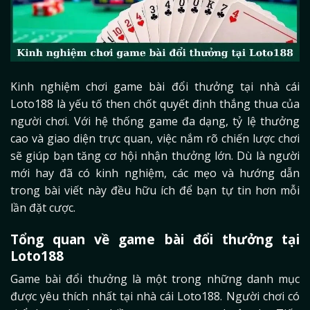
Kinh nghiệm chơi game bài đổi thưởng tại nhà cái
Loto188
là yếu tố then chốt quyết định thắng thua của
người chơi. Với hệ thống game đa dạng, tỷ lệ thưởng
cao và giao diện trực quan, việc nắm rõ chiến lược chơi
sẽ giúp bạn tăng cơ hội nhận thưởng lớn. Dù là người
mới hay đã có kinh nghiệm, các mẹo và hướng dẫn
trong bài viết này đều hữu ích để bạn tự tin hơn mỗi
lần đặt cược.
Tổng quan về game bài đổi thưởng tại
Loto188
Game bài đổi thưởng là một trong những danh mục
được yêu thích nhất tại nhà cái Loto188. Người chơi có