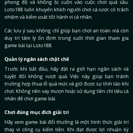
phong độ và không bị cuốn vào cuộc chơi quá sâu.
Loto188 luôn khuyến khích người chơi cá cược có trách
nhiệm và kiểm soát tốt hành vi cá nhân.
Các lưu ý sau không chỉ giúp bạn chơi an toàn mà còn
duy trì tâm lý ổn định trong suốt thời gian tham gia
game bài tại Loto188.
Quản lý ngân sách chặt chẽ
Trước khi bắt đầu, hãy đặt ra giới hạn ngân sách và
tuyệt đối không vượt quá. Việc này giúp bạn tránh
trường hợp thua lỗ quá mức và giữ được sự tỉnh táo khi
chơi. Không nên vay mượn hoặc sử dụng tiền chi tiêu cá
nhân để chơi game bài.
Chơi đúng mục đích giải trí
Hãy xem game bài đổi thưởng là một hình thức giải trí
thay vì công cụ kiếm tiền. Khi đạt được lợi nhuận kỳ