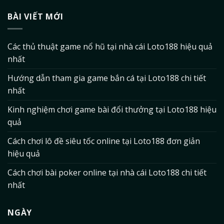
BÀI VIẾT MỚI
Các thủ thuật game nổ hũ tại nhà cái Loto188 hiệu quả
nhất
Hướng dẫn tham gia game bắn cá tại Loto188 chi tiết
nhất
Kinh nghiệm chơi game bài đổi thưởng tại Loto188 hiệu
quả
Cách chơi lô đề siêu tốc online tại Loto188 đơn giản
hiệu quả
Cách chơi bài poker online tại nhà cái Loto188 chi tiết
nhất
NGÀY