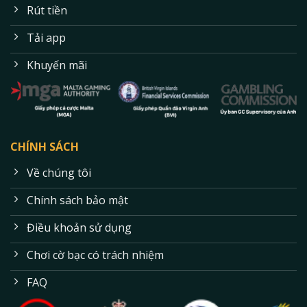
Rút tiền
Tải app
Khuyến mãi
CHÍNH SÁCH
Về chúng tôi
Chính sách bảo mật
Điều khoản sử dụng
Chơi cờ bạc có trách nhiệm
FAQ