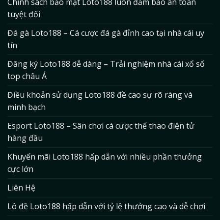
Chính sách bảo mật Loto188 luôn đảm bảo an toàn
tuyệt đối
Đá gà Loto188 – Cá cược đá gà đỉnh cao tại nhà cái uy
tín
Đăng ký Loto188 dễ dàng – Trải nghiệm nhà cái xổ số
top châu Á
Điều khoản sử dụng Loto188 đề cao sự rõ ràng và
minh bạch
Esport Loto188 – Sân chơi cá cược thể thao điện tử
hàng đầu
Khuyến mãi Loto188 hấp dẫn với nhiều phần thưởng
cực lớn
Liên Hệ
Lô đề Loto188 hấp dẫn với tỷ lệ thưởng cao và dễ chơi