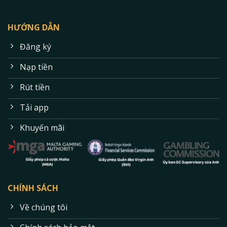
HƯỚNG DẪN
Đăng ký
Nạp tiền
Rút tiền
Tải app
Khuyến mãi
CHÍNH SÁCH
Về chúng tôi