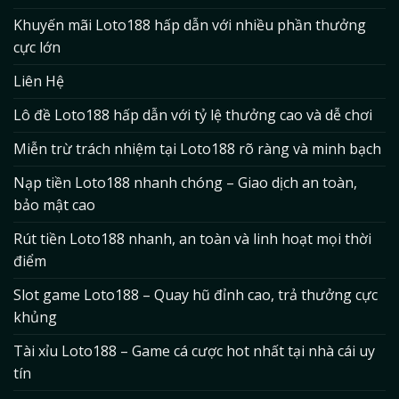
Khuyến mãi Loto188 hấp dẫn với nhiều phần thưởng
cực lớn
Liên Hệ
Lô đề Loto188 hấp dẫn với tỷ lệ thưởng cao và dễ chơi
Miễn trừ trách nhiệm tại Loto188 rõ ràng và minh bạch
Nạp tiền Loto188 nhanh chóng – Giao dịch an toàn,
bảo mật cao
Rút tiền Loto188 nhanh, an toàn và linh hoạt mọi thời
điểm
Slot game Loto188 – Quay hũ đỉnh cao, trả thưởng cực
khủng
Tài xỉu Loto188 – Game cá cược hot nhất tại nhà cái uy
tín