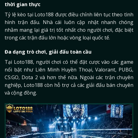
thời gian thực
Tỷ lệ kèo tại Loto188 được điều chỉnh liên tục theo tình
hình trận đấu. Nhà cái luôn cập nhật nhanh chóng
nhằm mang lại giá trị tốt nhất cho người chơi, đặc biệt
trong các trận đấu lớn hoặc vòng loại quốc tế.
Đa dạng trò chơi, giải đấu toàn cầu
Tại Loto188, người chơi có thể đặt cược vào các game
nổi bật như Liên Minh Huyền Thoại, Valorant, PUBG,
CS:GO, Dota 2 và hơn thế nữa. Ngoài các trận chuyên
nghiệp, Loto188 còn hỗ trợ cả các giải đấu bán chuyên
và cộng đồng.